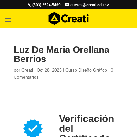
(503) 2524-5469
cursos@creati.edu.sv
Luz De Maria Orellana
Berrios
por
Creati
|
Oct 28, 2025
|
Curso Diseño Gráfico
|
0
Comentarios
Verificación
del