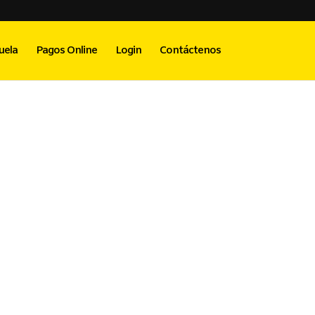
uela
Pagos Online
Login
Contáctenos
l