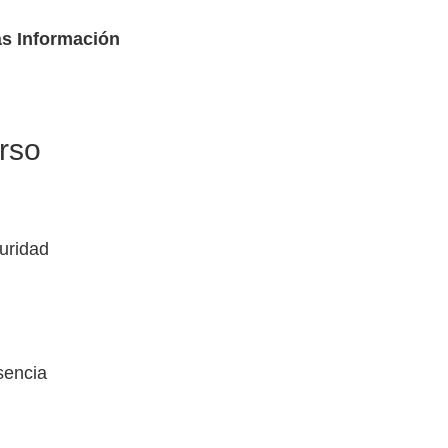
s Información
rso
uridad
a
sencia