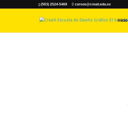
(503) 2524-5469
cursos@creati.edu.sv
Inicio